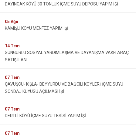
DAYINCAK KÖYÜ 30 TONLUK İÇME SUYU DEPOSU YAPIM İŞİ
05
Ağu
KAMIŞLI KÖYÜ MENFEZ YAPIM İŞİ
14
Tem
SUNGURLU SOSYAL YARDIMLAŞMA VE DAYANIŞMA VAKFI ARAÇ
SATIŞ İLANI
07
Tem
ÇAVUŞCU- KIŞLA- BEYYURDU VE BAĞCILI KÖYLERİ İÇME SUYU
SONDAJ KUYUSU AÇILMASI İŞİ
07
Tem
DERTLİ KÖYÜ İÇME SUYU TESİSİ YAPIM İŞİ
07
Tem