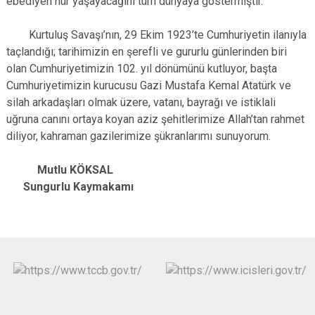
ebediyen hür yaşayacağını tüm dünyaya göstermiştir.
Kurtuluş Savaşı’nın, 29 Ekim 1923’te Cumhuriyetin ilanıyla
taçlandığı; tarihimizin en şerefli ve gururlu günlerinden biri
olan Cumhuriyetimizin 102. yıl dönümünü kutluyor, başta
Cumhuriyetimizin kurucusu Gazi Mustafa Kemal Atatürk ve
silah arkadaşları olmak üzere, vatanı, bayrağı ve istiklali
uğruna canını ortaya koyan aziz şehitlerimize Allah’tan rahmet
diliyor, kahraman gazilerimize şükranlarımı sunuyorum.
Mutlu KÖKSAL
Sungurlu Kaymakamı