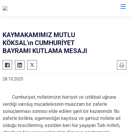
Çorum
KAYMAKAMIMIZ MUTLU
KÖKSAL'ın CUMHURİYET
Alaca
Mecitözü
BAYRAMI KUTLAMA MESAJI
Bayat
Oğuzlar
Boğazkale
Ortaköy
Dodurga
Osmancık
28.10.2025
İskilip
Sungurlu
Kargı
Uğurludağ
Cumhuriyet, milletimizin hürriyet ve istikbali uğruna
Laçin
verdiği varoluş mücadelesinin muazzam bir zaferle
sonuçlanması sonrası elde edilen şanlı bir kazanımdır. Bu
zaferle birlikte, egemenliğin kayıtsız ve şartsız millete ait
olduğu tescillenmiş; ezelden beri hür yaşayan Türk milleti,