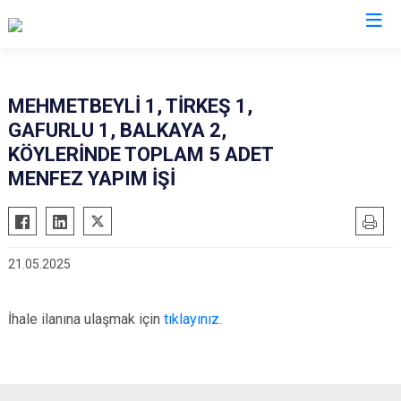
Çorum
MEHMETBEYLİ 1, TİRKEŞ 1,
GAFURLU 1, BALKAYA 2,
Alaca
Mecitözü
KÖYLERİNDE TOPLAM 5 ADET
Bayat
Oğuzlar
MENFEZ YAPIM İŞİ
Boğazkale
Ortaköy
Dodurga
Osmancık
İskilip
Sungurlu
21.05.2025
Kargı
Uğurludağ
Laçin
İhale ilanına ulaşmak için
tıklayınız.