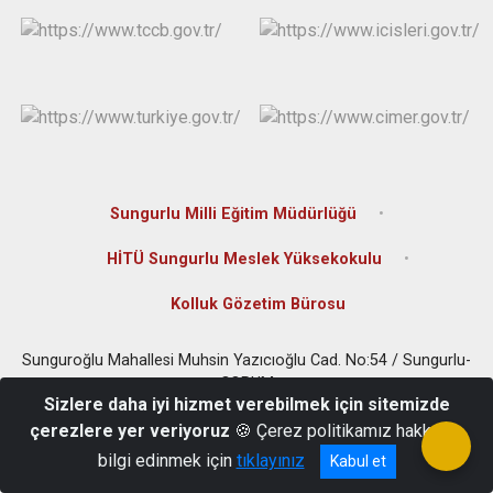
Sungurlu Milli Eğitim Müdürlüğü
HİTÜ Sungurlu Meslek Yüksekokulu
Kolluk Gözetim Bürosu
Sunguroğlu Mahallesi Muhsin Yazıcıoğlu Cad. No:54 / Sungurlu-
ÇORUM
Sizlere daha iyi hizmet verebilmek için sitemizde
0(364) 311 80 01
çerezlere yer veriyoruz
🍪 Çerez politikamız hakkında
bilgi edinmek için
tıklayınız
Kabul et