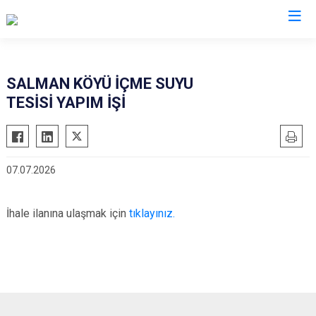
Çorum
SALMAN KÖYÜ İÇME SUYU
TESİSİ YAPIM İŞİ
Alaca
Mecitözü
Bayat
Oğuzlar
Boğazkale
Ortaköy
07.07.2026
Dodurga
Osmancık
İskilip
Sungurlu
İhale ilanına ulaşmak için
tıklayınız.
Kargı
Uğurludağ
Laçin