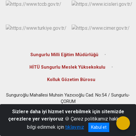
Sungurlu Milli Eğitim Müdürlüğü
HİTÜ Sungurlu Meslek Yüksekokulu
Kolluk Gözetim Bürosu
Sunguroğlu Mahallesi Muhsin Yazıcıoğlu Cad. No:54 / Sungurlu-
ÇORUM
0(364) 311 80 01
Sizlere daha iyi hizmet verebilmek için sitemizde
çerezlere yer veriyoruz
🍪 Çerez politikamız hakkında
bilgi edinmek için
tıklayınız
Kabul et