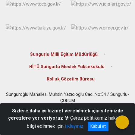
Sungurlu Milli Eğitim Müdürlüğü
HİTÜ Sungurlu Meslek Yüksekokulu
Kolluk Gözetim Bürosu
Sunguroğlu Mahallesi Muhsin Yazıcıoğlu Cad. No:54 / Sungurlu-
ÇORUM
0(364) 311 80 01
Sizlere daha iyi hizmet verebilmek için sitemizde
çerezlere yer veriyoruz
🍪 Çerez politikamız hakkında
bilgi edinmek için
tıklayınız
Kabul et