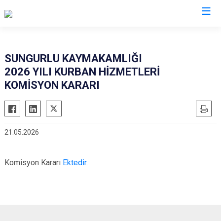
Çorum
SUNGURLU KAYMAKAMLIĞI
2026 YILI KURBAN HİZMETLERİ
Alaca
Mecitözü
KOMİSYON KARARI
Bayat
Oğuzlar
Boğazkale
Ortaköy
Dodurga
Osmancık
21.05.2026
İskilip
Sungurlu
Kargı
Uğurludağ
Komisyon Kararı
Ektedir.
Laçin